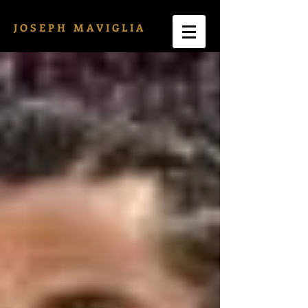
J O S E P H M A V I G L I A