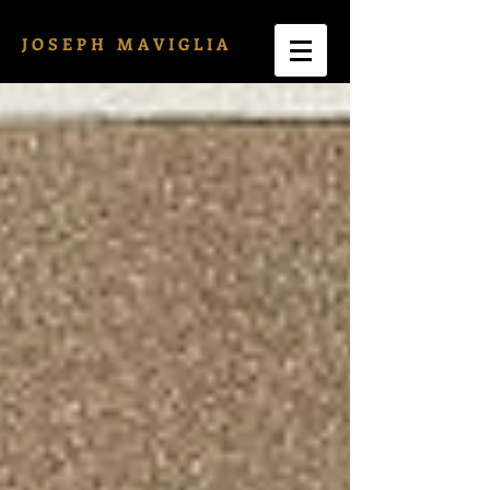
J O S E P H M A V I G L I A