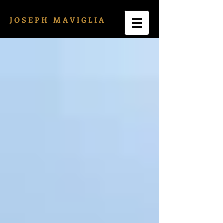
J O S E P H M A V I G L I A